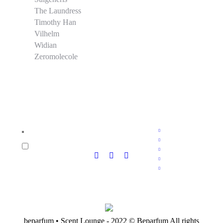
The Laundress
Timothy Han
Vilhelm
Widian
Zeromolecole
beparfum • Scent Lounge - 2022 © Beparfum All rights