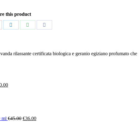
re this product
are
Share
Share
Share
n
on
on
on
nterest
LinkedIn
WhatsApp
Facebook
lavanda rilassante certificata biologica e geranio egiziano profumato che
0.00
0 ml
€
45.00
€
36.00