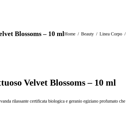
elvet Blossoms – 10 ml
You are here:
Home
Beauty
Linea Corpo
ttuoso Velvet Blossoms – 10 ml
lavanda rilassante certificata biologica e geranio egiziano profumato che