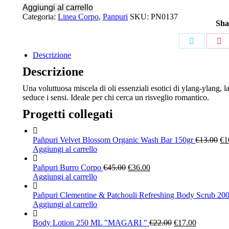
Aggiungi al carrello
Categoria:
Linea Corpo
,
Panpuri
SKU:
PN0137
Sha
Share
Sh
Descrizione
on
o
Descrizione
Twitter
Pi
Una voluttuosa miscela di oli essenziali esotici di ylang-ylang, 
seduce i sensi. Ideale per chi cerca un risveglio romantico.
Progetti collegati
Pañpuri Velvet Blossom Organic Wash Bar 150gr
€
13.00
€
1
Aggiungi al carrello
Pañpuri Burro Corpo
€
45.00
€
36.00
Aggiungi al carrello
Pañpuri Clementine & Patchouli Refreshing Body Scrub 20
Aggiungi al carrello
Body Lotion 250 ML "MAGARI "
€
22.00
€
17.00