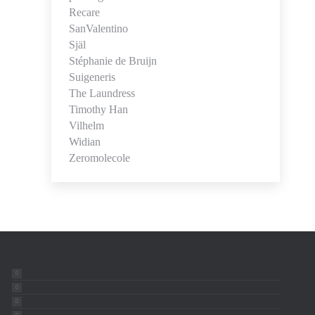
Recare
SanValentino
Själ
Stéphanie de Bruijn
Suigeneris
The Laundress
Timothy Han
Vilhelm
Widian
Zeromolecole